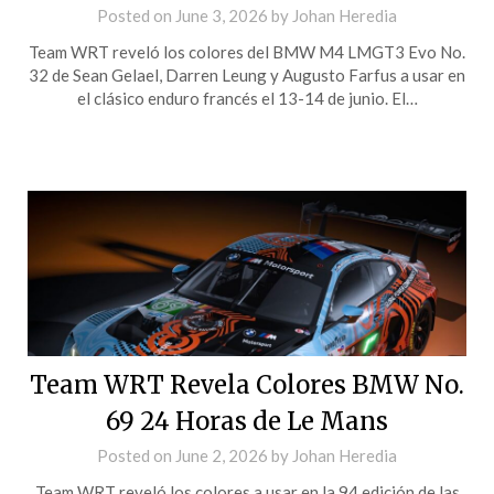
Posted on
June 3, 2026
by
Johan Heredia
Team WRT reveló los colores del BMW M4 LMGT3 Evo No.
32 de Sean Gelael, Darren Leung y Augusto Farfus a usar en
el clásico enduro francés el 13-14 de junio. El…
Team WRT Revela Colores BMW No.
69 24 Horas de Le Mans
Posted on
June 2, 2026
by
Johan Heredia
Team WRT reveló los colores a usar en la 94 edición de las