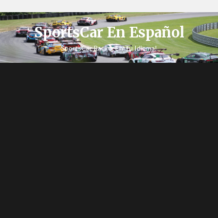
SportsCar En Español
SportsCar Racing En Tu Idioma!