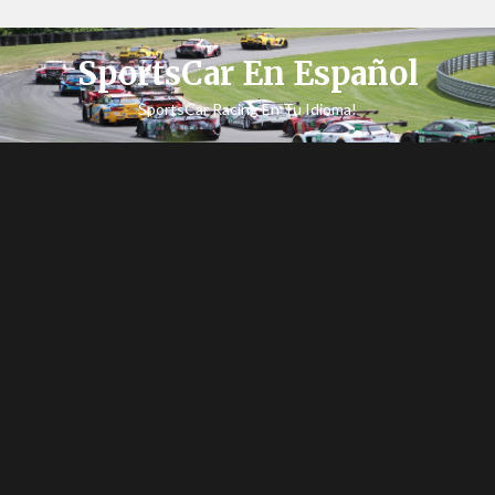
SportsCar En Español
SportsCar Racing En Tu Idioma!