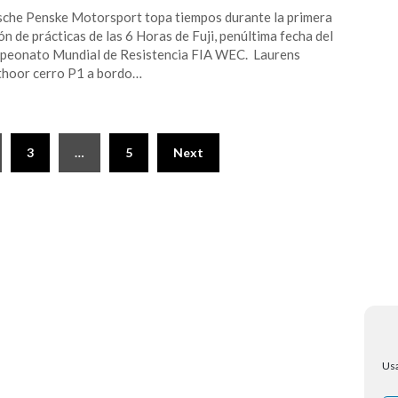
che Penske Motorsport topa tiempos durante la primera
ón de prácticas de las 6 Horas de Fuji, penúltima fecha del
eonato Mundial de Resistencia FIA WEC. Laurens
hoor cerro P1 a bordo…
3
…
5
Next
Usa