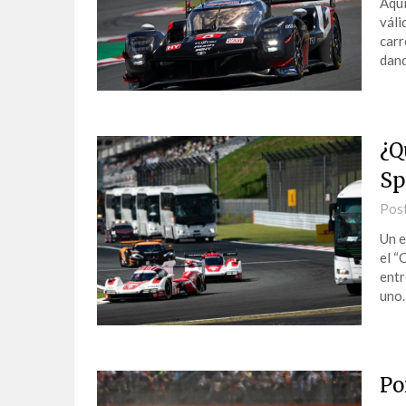
Aquí
váli
carr
dan
¿Q
Sp
Pos
Un e
el “
entr
uno
Po