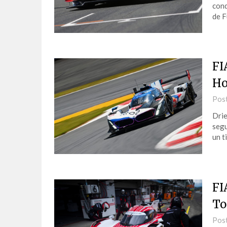
conq
de F
FI
Ho
Pos
Drie
segu
un 
FI
To
Pos