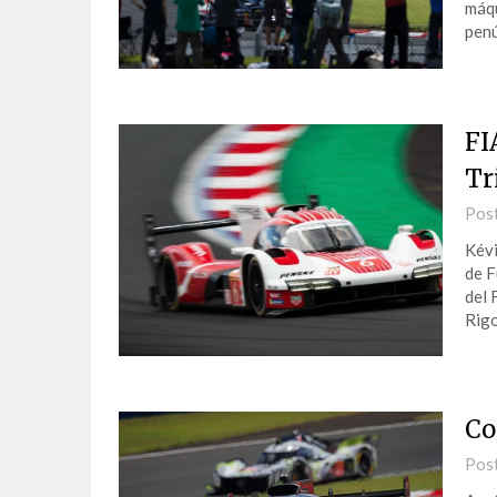
máqu
pen
FI
Tr
Pos
Kévi
de F
del 
Rigo
Co
Pos