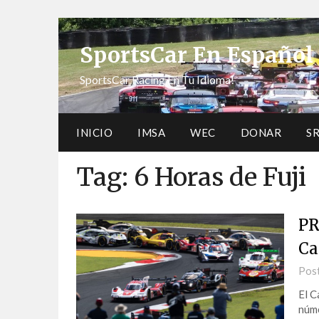
SportsCar En Español
SportsCar Racing En Tu Idioma!
INICIO
IMSA
WEC
DONAR
S
Tag:
6 Horas de Fuji
PR
Ca
Pos
El C
núme