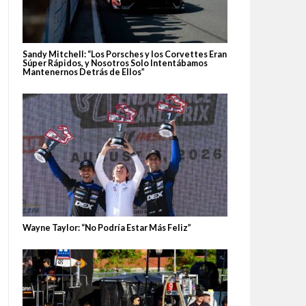
Sandy Mitchell: “Los Porsches y los Corvettes Eran
Súper Rápidos, y Nosotros Solo Intentábamos
Mantenernos Detrás de Ellos”
Wayne Taylor: “No Podría Estar Más Feliz”