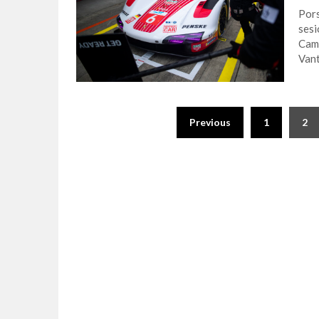
Pors
sesi
Camp
Vant
Previous
1
2