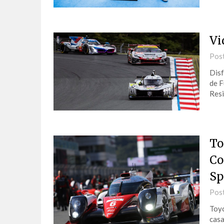
Vi
Pos
Disf
de F
Resi
To
Co
Sp
Pos
Toyo
casa