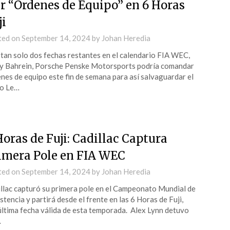
r “Órdenes de Equipo” en 6 Horas
ji
ted on
September 14, 2024
by
Johan Heredia
tan solo dos fechas restantes en el calendario FIA WEC,
 y Bahrein, Porsche Penske Motorsports podría comandar
nes de equipo este fin de semana para así salvaguardar el
lo Le…
Horas de Fuji: Cadillac Captura
imera Pole en FIA WEC
ted on
September 14, 2024
by
Johan Heredia
llac capturó su primera pole en el Campeonato Mundial de
stencia y partirá desde el frente en las 6 Horas de Fuji,
ltima fecha válida de esta temporada. Alex Lynn detuvo
…