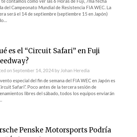
 te contamos cómo ver las 6 Horas de Fuji, 7ma fecha
da del Campeonato Mundial de Resistencia FIA WEC. La
era será el 14 de septiembre (septiembre 15 en Japón)
do…
ué es el “Circuit Safari” en Fuji
eedway?
ted on
September 14, 2024
by
Johan Heredia
vento especial del fin de semana del FIA WEC en Japón es
Circuit Safari”. Poco antes de la tercera sesión de
enamientos libres del sábado, todos los equipos enviarán
…
rsche Penske Motorsports Podría