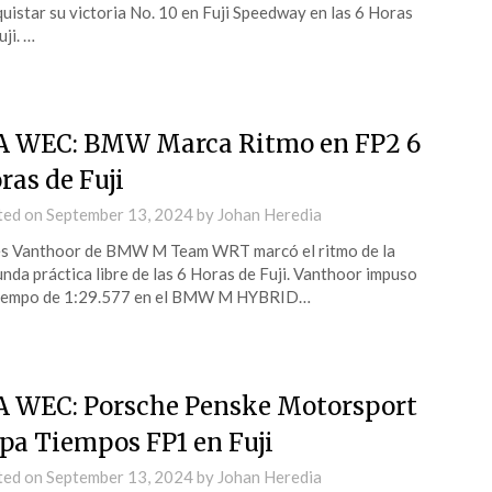
uistar su victoria No. 10 en Fuji Speedway en las 6 Horas
uji. …
A WEC: BMW Marca Ritmo en FP2 6
ras de Fuji
ted on
September 13, 2024
by
Johan Heredia
s Vanthoor de BMW M Team WRT marcó el ritmo de la
nda práctica libre de las 6 Horas de Fuji. Vanthoor impuso
tiempo de 1:29.577 en el BMW M HYBRID…
A WEC: Porsche Penske Motorsport
pa Tiempos FP1 en Fuji
ted on
September 13, 2024
by
Johan Heredia