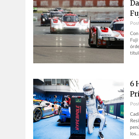
Da
Fu
Pos
Con 
Fuji
órde
títu
6 
Pr
Pos
Cadi
Resi
penú
los