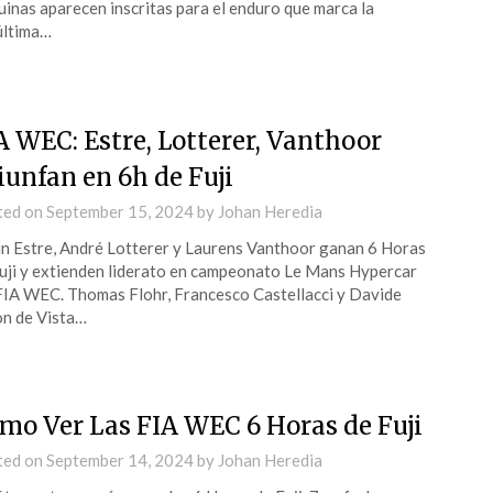
inas aparecen inscritas para el enduro que marca la
última…
A WEC: Estre, Lotterer, Vanthoor
iunfan en 6h de Fuji
ted on
September 15, 2024
by
Johan Heredia
n Estre, André Lotterer y Laurens Vanthoor ganan 6 Horas
uji y extienden liderato en campeonato Le Mans Hypercar
FIA WEC. Thomas Flohr, Francesco Castellacci y Davide
n de Vista…
mo Ver Las FIA WEC 6 Horas de Fuji
ted on
September 14, 2024
by
Johan Heredia