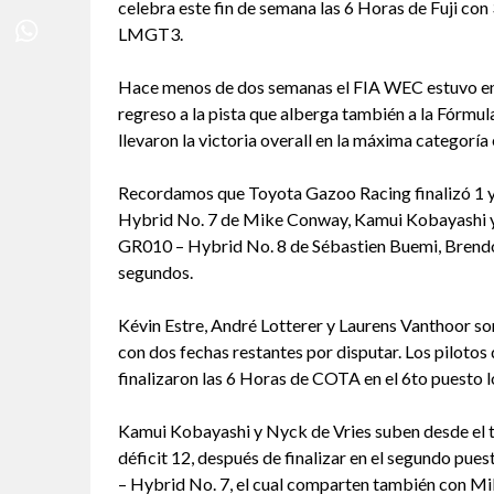
celebra este fin de semana las 6 Horas de Fuji co
LMGT3.
Hace menos de dos semanas el FIA WEC estuvo en e
regreso a la pista que alberga también a la Fórmul
llevaron la victoria overall en la máxima categoría 
Recordamos que Toyota Gazoo Racing finalizó 1 y 
Hybrid No. 7 de Mike Conway, Kamui Kobayashi y 
GR010 – Hybrid No. 8 de Sébastien Buemi, Brendo
segundos.
Kévin Estre, André Lotterer y Laurens Vanthoor 
con dos fechas restantes por disputar. Los pilot
finalizaron las 6 Horas de COTA en el 6to puesto l
Kamui Kobayashi y Nyck de Vries suben desde el te
déficit 12, después de finalizar en el segundo pu
– Hybrid No. 7, el cual comparten también con Mi