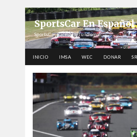
SportsCar En Español
SportsCar Racing En Tu Idioma!
INICIO
IMSA
WEC
DONAR
S