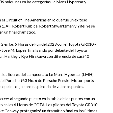
n 36 máquinas en las categorías Le Mans Hypercar y
l Circuit of The Americas en lo que fue un exitoso
a 1. Allí Robert Kubica, Robert Shwartzman y Yifei Ye se
en un final dramático.
2 en las 6 Horas de Fuji del 2023 con el Toyota GR010 –
Jose M. Lopez, finalizando por delante del Toyota
n Hartley y Ryo Hirakawa con diferencia de casi 40
son los líderes del campeonato Le Mans Hypercar (LMH)
os del Porsche 963 No. 6 de Porsche Penske Motorsports
o que los dejo con una pérdida de valiosos puntos.
rcer al segundo puesto en la tabla de los puntos con un
esto en las 6 Horas de COTA. Los pilotos del Toyota GR010
ke Conway, protagonizó un dramático final en los últimos