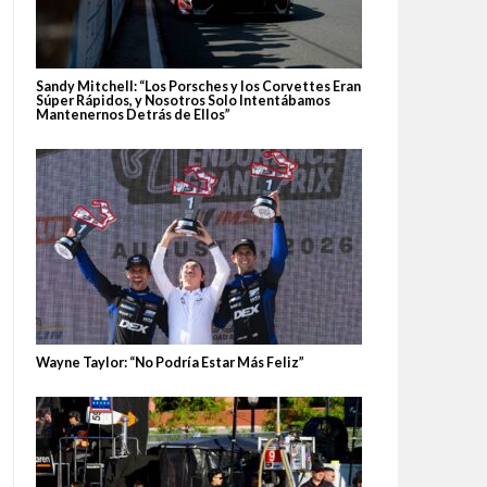
Sandy Mitchell: “Los Porsches y los Corvettes Eran
Súper Rápidos, y Nosotros Solo Intentábamos
Mantenernos Detrás de Ellos”
Wayne Taylor: “No Podría Estar Más Feliz”