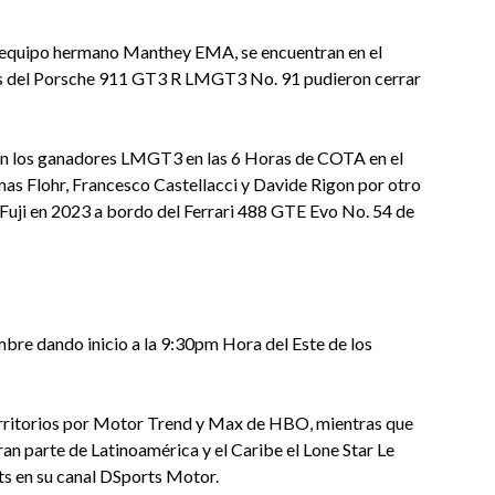
el equipo hermano Manthey EMA, se encuentran en el
otos del Porsche 911 GT3 R LMGT3 No. 91 pudieron cerrar
ron los ganadores LMGT3 en las 6 Horas de COTA en el
Flohr, Francesco Castellacci y Davide Rigon por otro
 Fuji en 2023 a bordo del Ferrari 488 GTE Evo No. 54 de
mbre dando inicio a la 9:30pm Hora del Este de los
territorios por Motor Trend y Max de HBO, mientras que
an parte de Latinoamérica y el Caribe el Lone Star Le
ts en su canal DSports Motor.