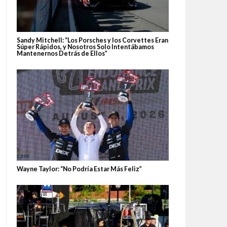
Sandy Mitchell: “Los Porsches y los Corvettes Eran
Súper Rápidos, y Nosotros Solo Intentábamos
Mantenernos Detrás de Ellos”
Wayne Taylor: “No Podría Estar Más Feliz”