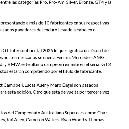
 entre las categorías Pro, Pro-Am, Silver, Bronze, GT4 y la
epresentando a más de 10 fabricantes en sus respectivas
 pasados ganadores del enduro llevado a cabo en el
o GT Intercontinental 2026 lo que significa un récord de
ntes norteamericanos se unen a Ferrari, Mercedes-AMG,
di y BMW, este último campeón reinante en el serial GT3
estos estarán compitiendo por el título de fabricante.
tt Campbell, Lucas Auer y Maro Engel son pasados
ara esta edición. Otro que está de vuelta por tercera vez
ilotos del Campeonato Australiano Supercars como Chaz
ney, Kai Allen, Cameron Waters, Ryan Wood y Thomas