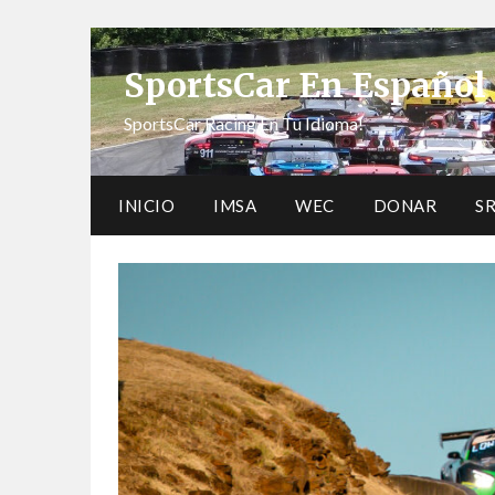
SportsCar En Español
SportsCar Racing En Tu Idioma!
INICIO
IMSA
WEC
DONAR
S