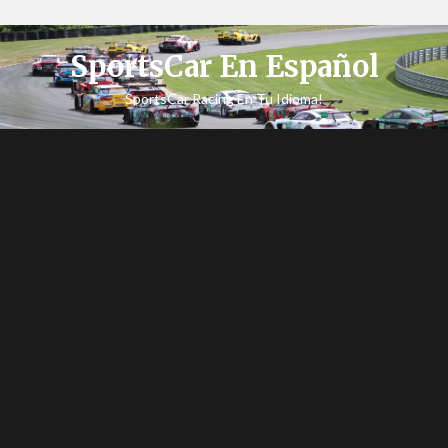
SportsCar En Español
SportsCar Racing En Tu Idioma!