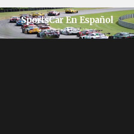
SportsCar En Español
SportsCar Racing En Tu Idioma!