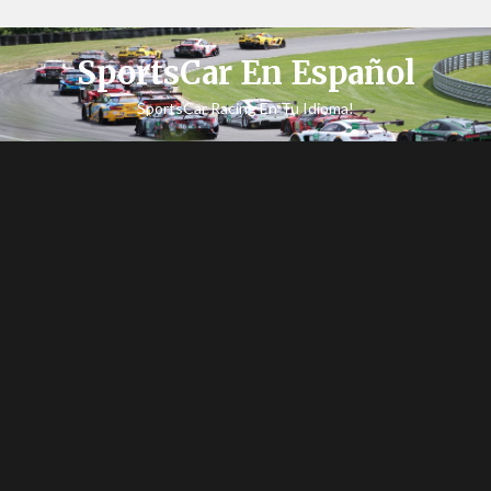
SportsCar En Español
SportsCar Racing En Tu Idioma!