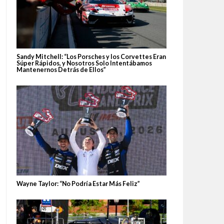
Sandy Mitchell: “Los Porsches y los Corvettes Eran
Súper Rápidos, y Nosotros Solo Intentábamos
Mantenernos Detrás de Ellos”
Wayne Taylor: “No Podría Estar Más Feliz”