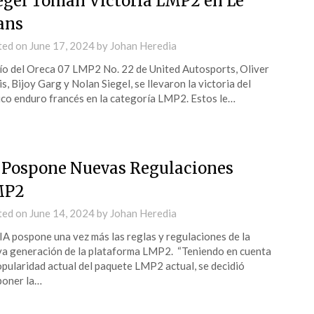
egel Toman Victoria LMP2 en Le
ans
ted on
June 17, 2024
by
Johan Heredia
río del Oreca 07 LMP2 No. 22 de United Autosports, Oliver
is, Bijoy Garg y Nolan Siegel, se llevaron la victoria del
ico enduro francés en la categoría LMP2. Estos le…
 Pospone Nuevas Regulaciones
MP2
ted on
June 14, 2024
by
Johan Heredia
IA pospone una vez más las reglas y regulaciones de la
a generación de la plataforma LMP2. “Teniendo en cuenta
opularidad actual del paquete LMP2 actual, se decidió
poner la…