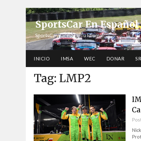
SportsCar En Español
SportsCar Racing En Tu Idioma!
INICIO
IMSA
WEC
DONAR
S
Tag:
LMP2
IM
Ca
Pos
Nick
Prot