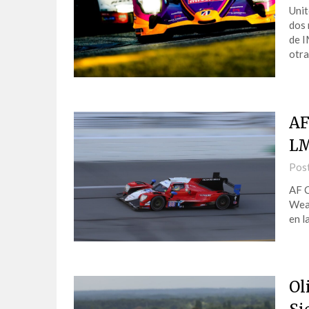
Unit
dos
de I
otr
AF
LM
Pos
AF C
Weat
en l
Ol