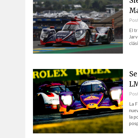
Si
M
Pos
El t
Jarv
clás
Se
L
Pos
La F
nuev
la p
pos