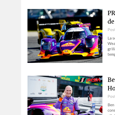
PR
de
Pos
La s
Weat
gril
temp
Be
Ho
Pos
Ben 
cons