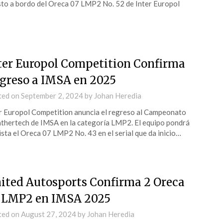
to a bordo del Oreca 07 LMP2 No. 52 de Inter Europol
ter Europol Competition Confirma
greso a IMSA en 2025
ted on
September 2, 2024
by
Johan Heredia
r Europol Competition anuncia el regreso al Campeonato
hertech de IMSA en la categoría LMP2. El equipo pondrá
ista el Oreca 07 LMP2 No. 43 en el serial que da inicio…
ited Autosports Confirma 2 Oreca
 LMP2 en IMSA 2025
ted on
August 27, 2024
by
Johan Heredia