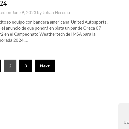
24
ted on
June 9, 2023
by
Johan Heredia
xitoso equipo con bandera americana, United Autosports,
 el anuncio de que pondrá en pista un par de Oreca 07
 en el Campeonato Weathertech de IMSA para la
porada 2024….
2
3
Next
Usa