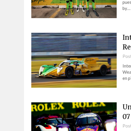
pues
by…
In
Re
Pos
Inte
Weat
en p
Un
07
Pos