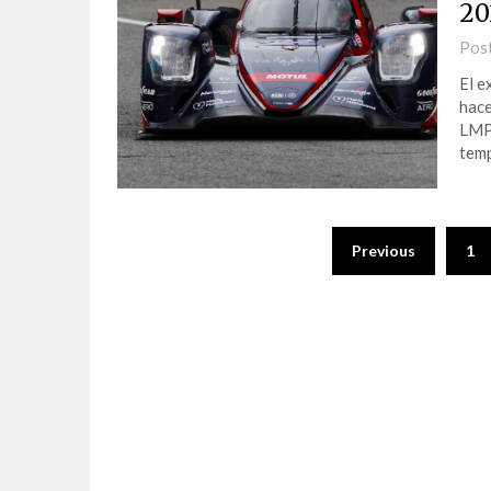
20
Pos
El e
hace
LMP2
tem
Previous
1