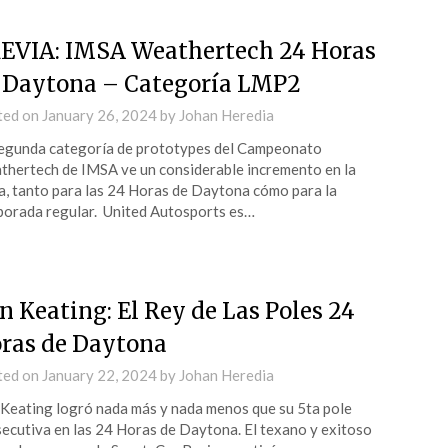
EVIA: IMSA Weathertech 24 Horas
 Daytona – Categoría LMP2
ted on
January 26, 2024
by
Johan Heredia
egunda categoría de prototypes del Campeonato
hertech de IMSA ve un considerable incremento en la
la, tanto para las 24 Horas de Daytona cómo para la
orada regular. United Autosports es…
n Keating: El Rey de Las Poles 24
ras de Daytona
ted on
January 22, 2024
by
Johan Heredia
Keating logró nada más y nada menos que su 5ta pole
ecutiva en las 24 Horas de Daytona. El texano y exitoso