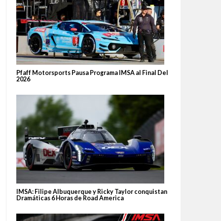
Pfaff Motorsports Pausa Programa IMSA al Final Del
2026
IMSA: Filipe Albuquerque y Ricky Taylor conquistan
Dramáticas 6 Horas de Road America