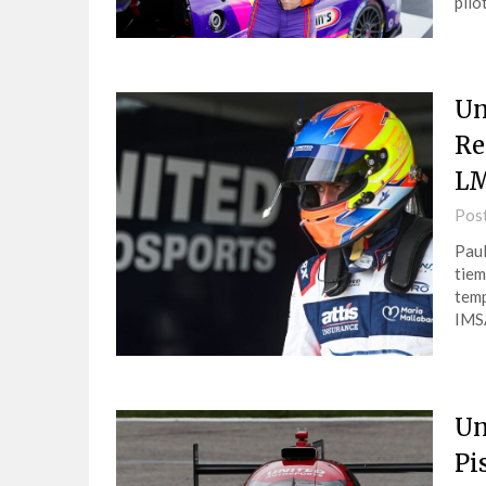
pilo
Un
Re
LM
Pos
Paul
tiem
tem
IMSA
Un
Pi