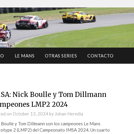
RO
LE MANS
OTRAS SERIES
CONTACTO
SA: Nick Boulle y Tom Dillmann
mpeones LMP2 2024
ted on
October 13, 2024
by
Johan Heredia
 Boulle y Tom Dillmann son los campeones Le Mans
otype 2 (LMP2) del Campeonato IMSA 2024. Un cuarto