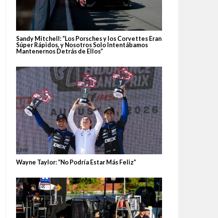
Sandy Mitchell: “Los Porsches y los Corvettes Eran
Súper Rápidos, y Nosotros Solo Intentábamos
Mantenernos Detrás de Ellos”
Wayne Taylor: “No Podría Estar Más Feliz”