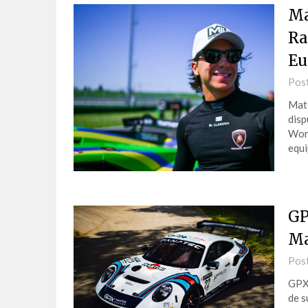
Ma
Ra
Eu
Pos
Mate
disp
Worl
equi
GP
Ma
Pos
GPX 
de s