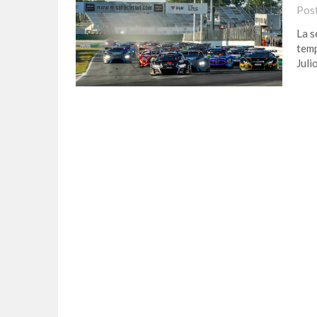
Pos
La s
temp
Juli