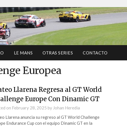
RO
LE MANS
OTRAS SERIES
CONTACTO
enge Europea
teo Llarena Regresa al GT World
allenge Europe Con Dinamic GT
ted on
February 28, 2025
by
Johan Heredia
o Llarena anuncia su regreso al GT World Challenge
pe Endurance Cup con el equipo Dinamic GT en la