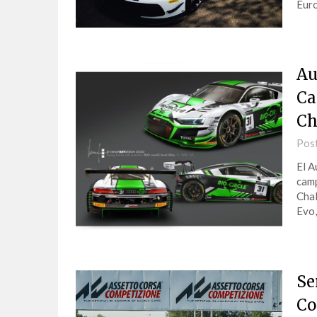
Euro
Au
Ca
Ch
Pos
El A
camp
Chal
Evo
Se
Co