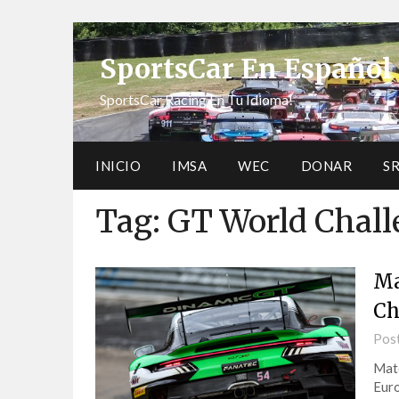
SportsCar En Español
SportsCar Racing En Tu Idioma!
INICIO
IMSA
WEC
DONAR
S
Tag:
GT World Chall
Ma
Ch
Pos
Mate
Euro