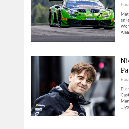
Pos
Mate
en l
Worl
Alem
Ni
Pa
Pos
El a
Cast
Mans
Uly