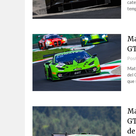
cate
tem
Ma
GT
Pos
Mate
del 
que 
Ma
GT
de