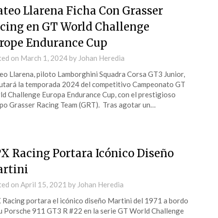
teo Llarena Ficha Con Grasser
cing en GT World Challenge
rope Endurance Cup
ted on
March 1, 2024
by
Johan Heredia
o Llarena, piloto Lamborghini Squadra Corsa GT3 Junior,
utará la temporada 2024 del competitivo Campeonato GT
d Challenge Europa Endurance Cup, con el prestigioso
po Grasser Racing Team (GRT). Tras agotar un…
X Racing Portara Icónico Diseño
rtini
ted on
April 15, 2021
by
Johan Heredia
Racing portara el icónico diseño Martini del 1971 a bordo
u Porsche 911 GT3 R #22 en la serie GT World Challenge