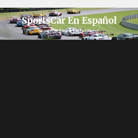
SportsCar En Español
SportsCar Racing En Tu Idioma!