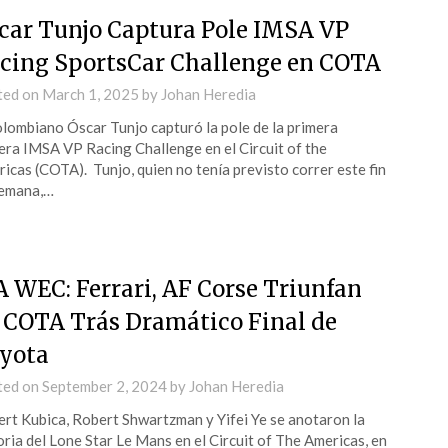
car Tunjo Captura Pole IMSA VP
cing SportsCar Challenge en COTA
ted on
March 1, 2025
by
Johan Heredia
olombiano Óscar Tunjo capturó la pole de la primera
era IMSA VP Racing Challenge en el Circuit of the
icas (COTA). Tunjo, quien no tenía previsto correr este fin
semana,…
A WEC: Ferrari, AF Corse Triunfan
 COTA Trás Dramático Final de
yota
ted on
September 2, 2024
by
Johan Heredia
rt Kubica, Robert Shwartzman y Yifei Ye se anotaron la
oria del Lone Star Le Mans en el Circuit of The Americas, en