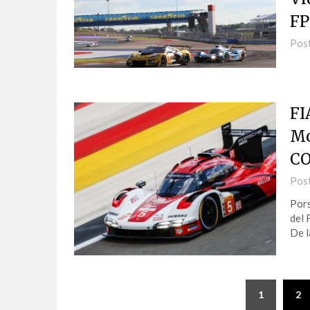
FP
Pos
FI
Mo
C
Pos
Pors
del 
De l
1
2