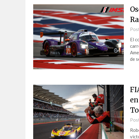
Os
Ra
Pos
El c
carr
Amer
de 
FI
en
To
Pos
Robe
vict