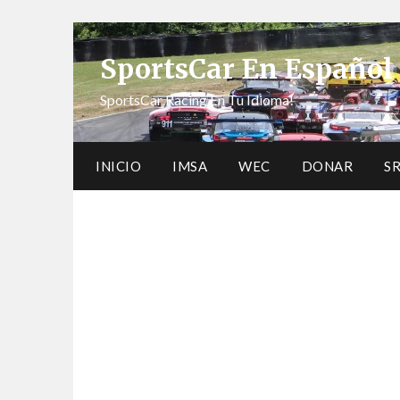
SportsCar En Español
SportsCar Racing En Tu Idioma!
INICIO
IMSA
WEC
DONAR
S