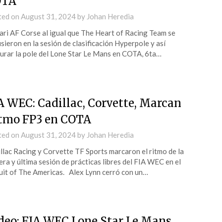
OTA
ted on
August 31, 2024
by
Johan Heredia
ari AF Corse al igual que The Heart of Racing Team se
sieron en la sesión de clasificación Hyperpole y así
urar la pole del Lone Star Le Mans en COTA, 6ta…
A WEC: Cadillac, Corvette, Marcan
tmo FP3 en COTA
ted on
August 31, 2024
by
Johan Heredia
llac Racing y Corvette TF Sports marcaron el ritmo de la
era y última sesión de prácticas libres del FIA WEC en el
uit of The Americas. Alex Lynn cerró con un…
deo: FIA WEC Lone Star Le Mans