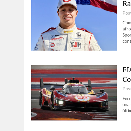
Ra
Pos
Comi
afro
Spor
cons
FI
Co
Pos
Ferr
unas
últi