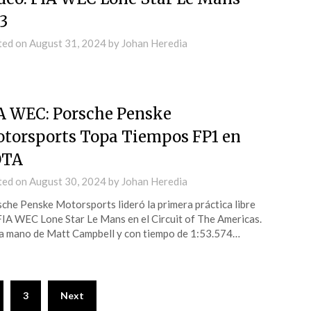
3
ted on
August 31, 2024
by
Johan Heredia
A WEC: Porsche Penske
torsports Topa Tiempos FP1 en
OTA
ted on
August 30, 2024
by
Johan Heredia
che Penske Motorsports lideró la primera práctica libre
FIA WEC Lone Star Le Mans en el Circuit of The Americas.
a mano de Matt Campbell y con tiempo de 1:53.574…
3
Next