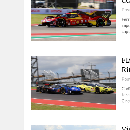
C
Pos
Ferr
impu
capt
FI
Ri
Pos
Cadi
terc
Circ
Vi