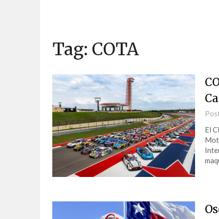
Tag:
COTA
CO
Ca
Pos
El C
Moto
Inte
maqu
Os