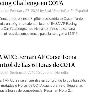
cing Challenge en COTA
ted on
February 27, 2026
by
Staff SportsCar En Español
nucado de prensa: El piloto colombiano Oscar Tunjo
nta un exigente calendario en el IMSA VP Racing
tsCar Challenge, que vivirá dos fines de semana
ecutivos de competencia para la categoría LMP3…
A WEC: Ferrari AF Corse Toma
ntrol de Las 6 Horas de COTA
ted on
September 7, 2025
by
Johan Heredia
ari AF Corse se encuentra en control de lo que han sido
 mojadas 6 Horas de COTA cuando el reloj llega a las
mas 2 horas de competencia. Resumen Hora 2…