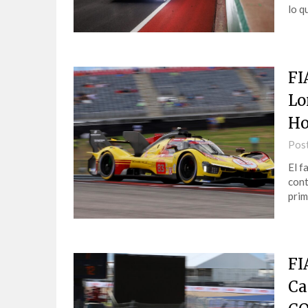
lo q
FI
Lo
Ho
Pos
El f
cont
prim
FI
Ca