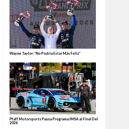
Wayne Taylor: “No Podría Estar Más Feliz”
Pfaff Motorsports Pausa Programa IMSA al Final Del
2026