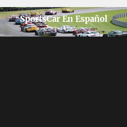
SportsCar En Español
SportsCar Racing En Tu Idioma!