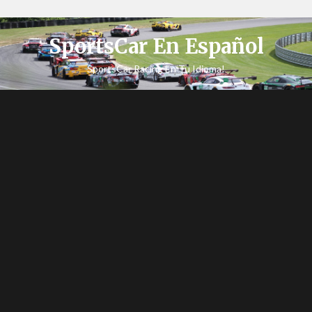
SportsCar En Español
SportsCar Racing En Tu Idioma!